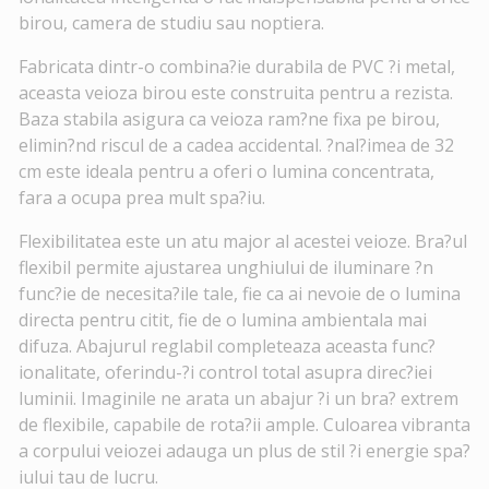
birou, camera de studiu sau noptiera.
Fabricata dintr-o combina?ie durabila de PVC ?i metal,
aceasta veioza birou este construita pentru a rezista.
Baza stabila asigura ca veioza ram?ne fixa pe birou,
elimin?nd riscul de a cadea accidental. ?nal?imea de 32
cm este ideala pentru a oferi o lumina concentrata,
fara a ocupa prea mult spa?iu.
Flexibilitatea este un atu major al acestei veioze. Bra?ul
flexibil permite ajustarea unghiului de iluminare ?n
func?ie de necesita?ile tale, fie ca ai nevoie de o lumina
directa pentru citit, fie de o lumina ambientala mai
difuza. Abajurul reglabil completeaza aceasta func?
ionalitate, oferindu-?i control total asupra direc?iei
luminii. Imaginile ne arata un abajur ?i un bra? extrem
de flexibile, capabile de rota?ii ample. Culoarea vibranta
a corpului veiozei adauga un plus de stil ?i energie spa?
iului tau de lucru.