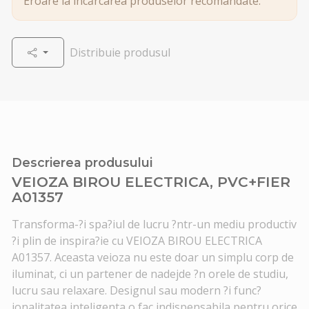
Eroare la încărcarea produselor recomandate.
Distribuie produsul
Descrierea produsului
VEIOZA BIROU ELECTRICA, PVC+FIER
A01357
Transforma-?i spa?iul de lucru ?ntr-un mediu productiv
?i plin de inspira?ie cu VEIOZA BIROU ELECTRICA
A01357. Aceasta veioza nu este doar un simplu corp de
iluminat, ci un partener de nadejde ?n orele de studiu,
lucru sau relaxare. Designul sau modern ?i func?
ionalitatea inteligenta o fac indispensabila pentru orice