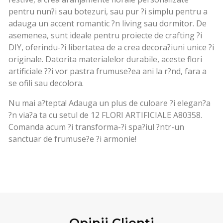
pentru nun?i sau botezuri, sau pur ?i simplu pentru a
adauga un accent romantic ?n living sau dormitor. De
asemenea, sunt ideale pentru proiecte de crafting ?i
DIY, oferindu-?i libertatea de a crea decora?iuni unice ?i
originale. Datorita materialelor durabile, aceste flori
artificiale ??i vor pastra frumuse?ea ani la r?nd, fara a
se ofili sau decolora.
Nu mai a?tepta! Adauga un plus de culoare ?i elegan?a
?n via?a ta cu setul de 12 FLORI ARTIFICIALE A80358.
Comanda acum ?i transforma-?i spa?iul ?ntr-un
sanctuar de frumuse?e ?i armonie!