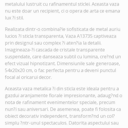
metalului lustruit cu rafinamentul sticlei. Aceasta vaza
nu este doar un recipient, ci o opera de arta ce emana
lux ?i stil.
Realizata dintr-o combina?ie sofisticata de metal auriu
lucios ?i sticla transparenta, Vaza A13735 captiveaza
prin designul sau complex ?i aten?ia la detalii.
Imagineaza-?i cascada de cristale transparente
suspendate, care danseaza subtil cu lumina, cre?nd un
efect vizual hipnotizant. Dimensiunile sale generoase,
54x20x20 cm, o fac perfecta pentru a deveni punctul
focal al oricarui decor.
Aceasta vaza metalica ?i din sticla este ideala pentru a
gazdui aranjamente florale impresionante, adaug?nd o
nota de rafinament evenimentelor speciale, precum
nun?i sau aniversari. De asemenea, poate fi folosita ca
obiect decorativ independent, transform?nd un col?
simplu ?ntr-unul spectaculos. Datorita aspectului sau