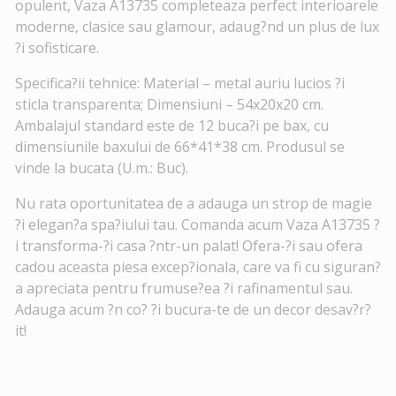
opulent, Vaza A13735 completeaza perfect interioarele
moderne, clasice sau glamour, adaug?nd un plus de lux
?i sofisticare.
Specifica?ii tehnice: Material – metal auriu lucios ?i
sticla transparenta; Dimensiuni – 54x20x20 cm.
Ambalajul standard este de 12 buca?i pe bax, cu
dimensiunile baxului de 66*41*38 cm. Produsul se
vinde la bucata (U.m.: Buc).
Nu rata oportunitatea de a adauga un strop de magie
?i elegan?a spa?iului tau. Comanda acum Vaza A13735 ?
i transforma-?i casa ?ntr-un palat! Ofera-?i sau ofera
cadou aceasta piesa excep?ionala, care va fi cu siguran?
a apreciata pentru frumuse?ea ?i rafinamentul sau.
Adauga acum ?n co? ?i bucura-te de un decor desav?r?
it!