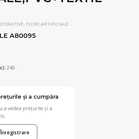
ORATIVE, FLORI ARTIFICIALE
ALE A80095
x):
240
rețurile și a cumpăra
 a vedea prețurile și a
oș.
Înregistrare