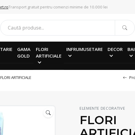
rt.ro
Transport gratuit pentru comenzi minime de 10.000 lei
TARIE
GAMA
FLORI
INFRUMUSETARE
DECOR
BAI
GOLD
ARTIFICIALE
/
FLORI ARTIFICIALE
Pro
ELEMENTE DECORATIVE
FLORI
ARTIFIC