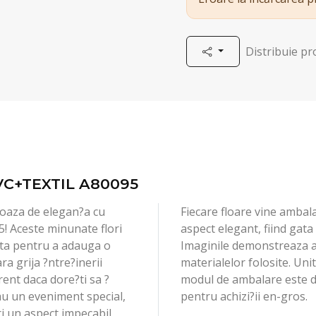
Distribuie p
VC+TEXTIL A80095
 oaza de elegan?a cu
Fiecare floare vine ambal
95! Aceste minunate flori
aspect elegant, fiind gata
cta pentru a adauga o
Imaginile demonstreaza ate
ra grija ?ntre?inerii
materialelor folosite. Uni
erent daca dore?ti sa ?
modul de ambalare este de
au un eveniment special,
pentru achizi?ii en-gros.
feri un aspect impecabil