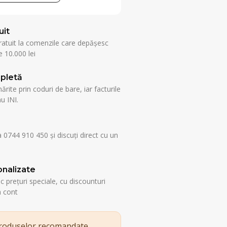
uit
ratuit la comenzile care depășesc
 10.000 lei
pletă
rite prin coduri de bare, iar facturile
u INI.
a 0744 910 450 și discuți direct cu un
nalizate
esc prețuri speciale, cu discounturi
n cont
produselor recomandate.