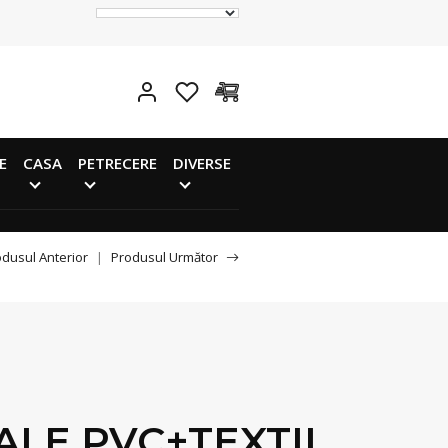
E
CASA
PETRECERE
DIVERSE
dusul Anterior
|
Produsul Următor
IALE,PVC+TEXTIL