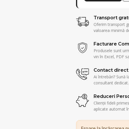
Transport grat
Oferim transport g
valoarea minimă de
Facturare Com
Produsele sunt urmă
vin în Excel, PDF sa
Contact direct
Ai întrebări? Sună l
consultant dedicat.
Reduceri Perso
Clienții fideli prim
aplicate automat î
Eroare la încărcarea 