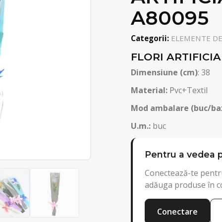
A80095
Categorii:
ELEMENTE DEC
FLORI ARTIFICI
Dimensiune (cm)
: 38
Material:
Pvc+Textil
Mod ambalare (buc/ba
U.m.:
buc
Pentru a vedea p
Conectează-te pentru
adăuga produse în c
Conectare