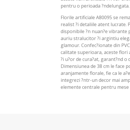
pentru o perioada ?ndelungata.
Florile artificiale A80095 se rem
realist ?i detaliile atent lucrate. 
disponibile ?n nuan?e vibrante 
auriu stralucitor ?i argintiu ele
glamour. Confec?ionate din PVC d
calitate superioara, aceste flori 
?i u?or de cura?at, garant?nd o 
Dimensiunea de 38 cm le face po
aranjamente florale, fie ca le a?e
integrezi ?ntr-un decor mai ampl
elemente centrale pentru mese f