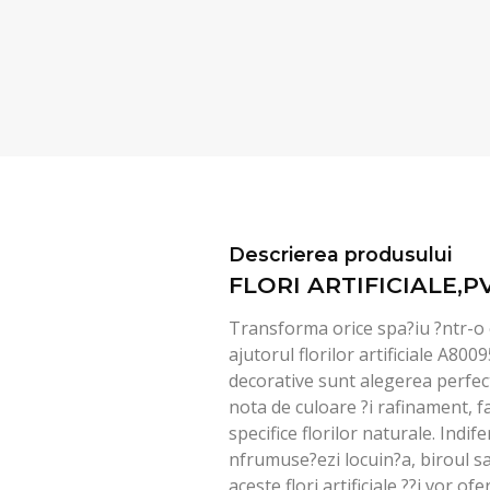
Descrierea produsului
FLORI ARTIFICIALE,P
Transforma orice spa?iu ?ntr-o
ajutorul florilor artificiale A800
decorative sunt alegerea perfe
nota de culoare ?i rafinament, fa
specifice florilor naturale. Indif
nfrumuse?ezi locuin?a, biroul s
aceste flori artificiale ??i vor o