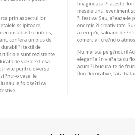
Imagineaza-?i aceste flori
mesele unui eveniment spe
arca prin aspectul lor
?i festiva. Sau, a?eaza-le
Petalele sclipitoare,
energie ?i creativitate. 
precum albastru intens,
a recep?ii, saloane de ?n
gant, confera un plus de
comercial, cre?nd o atmos
urabil ?i textil de
Nu mai sta pe g?nduri! A
artificiale sunt rezistente
elegan?a ?n via?a ta cu fl
durata de via?a extinsa.
acum ?i bucura-te de fru
trivite pentru diverse
flori decorative, fara bata
zi ?ntr-o vaza, le
u sau le folose?ti ca
estive.