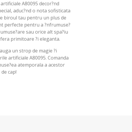
 artificiale A80095 decor?nd
cial, aduc?nd o nota sofisticata
 pe biroul tau pentru un plus de
Sunt perfecte pentru a ?nfrumuse?
frumuse?are sau orice alt spa?iu
fera primitoare ?i eleganta.
dauga un strop de magie ?i
orile artificiale A80095. Comanda
muse?ea atemporala a acestor
i de cap!