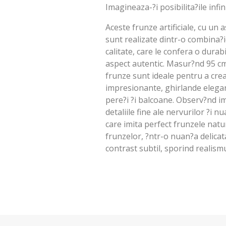
Imagineaza-?i posibilita?ile infi
Aceste frunze artificiale, cu un a
sunt realizate dintr-o combina?ie
calitate, care le confera o durab
aspect autentic. Masur?nd 95 cm
frunze sunt ideale pentru a cre
impresionante, ghirlande elega
pere?i ?i balcoane. Observ?nd im
detaliile fine ale nervurilor ?i n
care imita perfect frunzele nat
frunzelor, ?ntr-o nuan?a delica
contrast subtil, sporind realismu