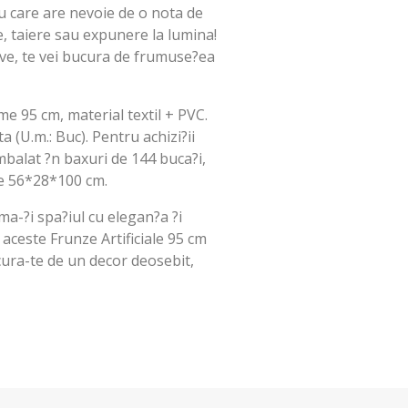
iu care are nevoie de o nota de
, taiere sau expunere la lumina!
ve, te vei bucura de frumuse?ea
ime 95 cm, material textil + PVC.
a (U.m.: Buc). Pentru achizi?ii
balat ?n baxuri de 144 buca?i,
de 56*28*100 cm.
a-?i spa?iul cu elegan?a ?i
ceste Frunze Artificiale 95 cm
cura-te de un decor deosebit,