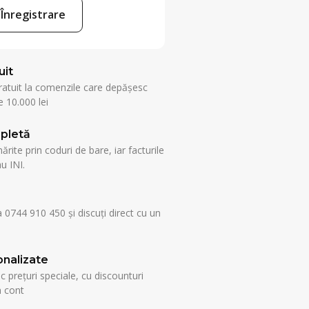
Înregistrare
uit
ratuit la comenzile care depășesc
 10.000 lei
pletă
rite prin coduri de bare, iar facturile
u INI.
a 0744 910 450 și discuți direct cu un
nalizate
esc prețuri speciale, cu discounturi
n cont