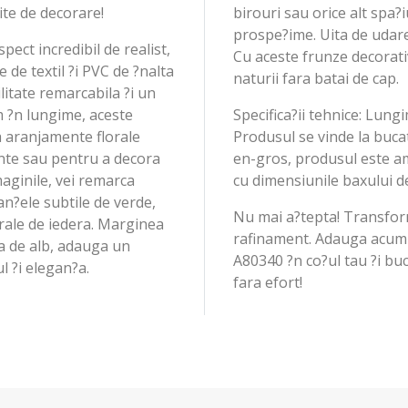
nite de decorare!
birouri sau orice alt spa?
prospe?ime. Uita de udare
spect incredibil de realist,
Cu aceste frunze decorati
 de textil ?i PVC de ?nalta
naturii fara batai de cap.
ilitate remarcabila ?i un
 ?n lungime, aceste
Specifica?ii tehnice: Lung
a aranjamente florale
Produsul se vinde la bucat
nte sau pentru a decora
en-gros, produsul este am
aginile, vei remarca
cu dimensiunile baxului 
uan?ele subtile de verde,
Nu mai a?tepta! Transform
urale de iedera. Marginea
rafinament. Adauga acum a
ta de alb, adauga un
A80340 ?n co?ul tau ?i bu
l ?i elegan?a.
fara efort!