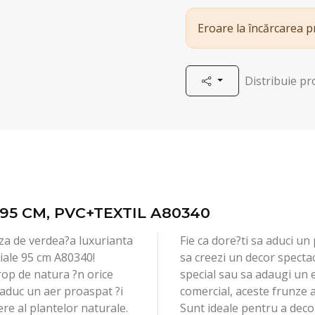
Eroare la încărcarea 
Distribuie p
95 CM, PVC+TEXTIL A80340
za de verdea?a luxurianta
Fie ca dore?ti sa aduci un 
ciale 95 cm A80340!
sa creezi un decor spect
op de natura ?n orice
special sau sa adaugi un 
 aduc un aer proaspat ?i
comercial, aceste frunze ar
ere al plantelor naturale.
Sunt ideale pentru a deco