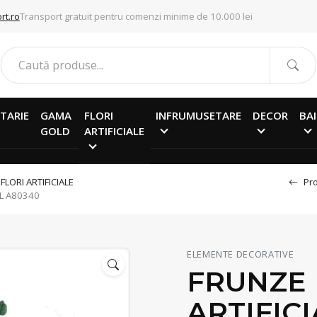
rt.ro
Transport gratuit pentru comenzi minime de 10.000 lei
TARIE
GAMA
FLORI
INFRUMUSETARE
DECOR
BAI
GOLD
ARTIFICIALE
/
FLORI ARTIFICIALE
Pro
IL A80340
ELEMENTE DECORATIVE
FRUNZE
ARTIFICI