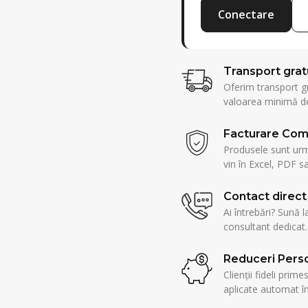
Conectare
Transport grat
Oferim transport g
valoarea minimă de
Facturare Com
Produsele sunt urmă
vin în Excel, PDF sa
Contact direct
Ai întrebări? Sună l
consultant dedicat.
Reduceri Perso
Clienții fideli prim
aplicate automat î