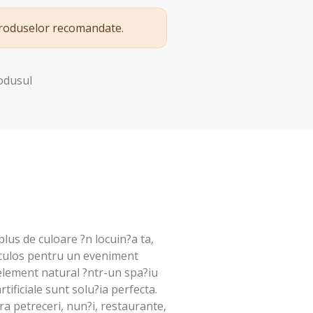
produselor recomandate.
rodusul
plus de culoare ?n locuin?a ta,
aculos pentru un eveniment
element natural ?ntr-un spa?iu
tificiale sunt solu?ia perfecta.
ra petreceri, nun?i, restaurante,