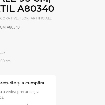
TIL A80340
ORATIVE, FLORI ARTIFICIALE
 CM A80340
bax
100 cm
rețurile și a cumpăra
 a vedea prețurile și a
oș.